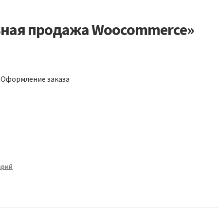
ьная продажа Woocommerce»
Оформление заказа
т
Оформление заказа
Пример страницы
арий