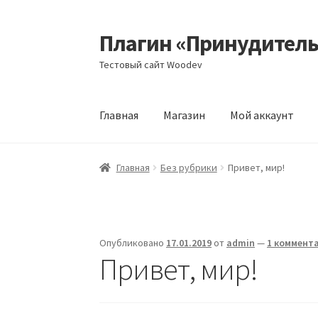
Плагин «Принудител
Перейти
Перейти
к
к
Тестовый сайт Woodev
навигации
содержимому
Главная
Магазин
Мой аккаунт
Главная
Блог
Корзина
Магазин
Мой аккаун
Главная
Без рубрики
Привет, мир!
Опубликовано
17.01.2019
от
admin
—
1 коммент
Привет, мир!